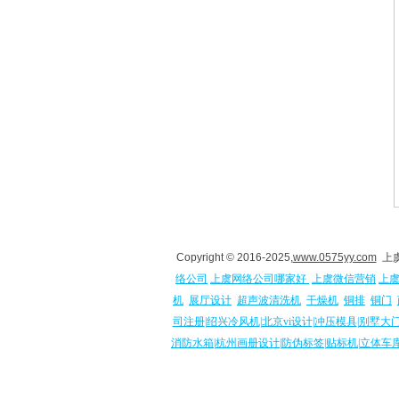
Copyright © 2016-2025,
www.0575yy.com
上虞
络公司
上虞网络公司哪家好
上虞微信营销
上
机
展厅设计
超声波清洗机
干燥机
铜排
铜门
司注册
|
绍兴冷风机
|
北京vi设计
|
冲压模具
|
别墅大
消防水箱
|
杭州画册设计
|
防伪标签
|
贴标机
|
立体车