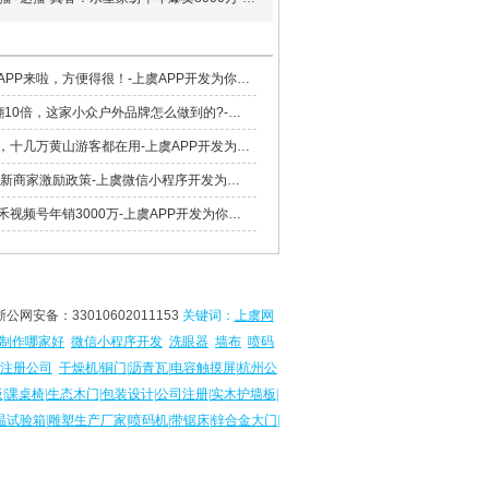
微信小店助手APP来啦，方便得很！-上虞APP开发为你呈现
4个月销售额翻10倍，这家小众户外品牌怎么做到的?-上虞网站建设为你呈现
这个爬山搭子，十几万黄山游客都在用-上虞APP开发为你呈现
官宣:微信小店新商家激励政策-上虞微信小程序开发为你呈现
又贵又火，之禾视频号年销3000万-上虞APP开发为你呈现
浙公网安备：
33010602011153
关键词：
上虞网
制作哪家好
微信小程序开发
洗眼器
墙布
喷码
注册公司
干燥机
|
铜门
|
沥青瓦
|
电容触摸屏
|
杭州公
板
|
课桌椅
|
生态木门
|
包装设计
|
公司注册
|
实木护墙板
|
温试验箱
|
雕塑生产厂家
|
喷码机
|
带锯床
|
锌合金大门
|