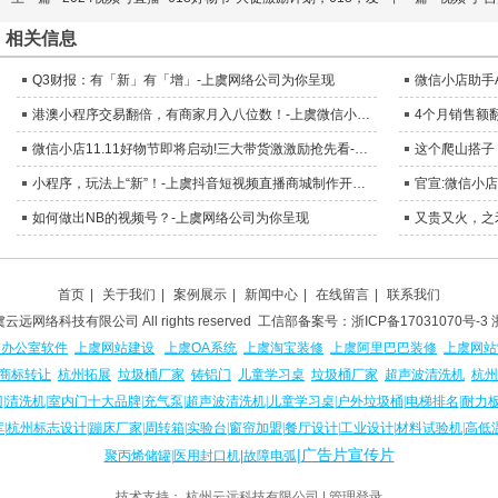
相关信息
Q3财报：有「新」有「增」-上虞网络公司为你呈现
港澳小程序交易翻倍，有商家月入八位数！-上虞微信小程序开发为你呈现
微信小店11.11好物节即将启动!三大带货激激励抢先看-上虞网络公司为你呈现
小程序，玩法上“新”！-上虞抖音短视频直播商城制作开发为你呈现
如何做出NB的视频号？-上虞网络公司为你呈现
首页
|
关于我们
|
案例展示
|
新闻中心
|
在线留言
|
联系我们
云远网络科技有限公司 All rights reserved 工信部备案号：
浙ICP备17031070号-3
虞办公室软件
上虞网站建设
上虞OA系统
上虞淘宝装修
上虞阿里巴巴装修
上虞网站
商标转让
杭州拓展
垃圾桶厂家
铸铝门
儿童学习桌
垃圾桶厂家
超声波清洗机
杭州
门
|
清洗机
|
室内门十大品牌
|
充气泵
|
超声波清洗机
|
儿童学习桌
|
户外垃圾桶
|
电梯排名
|
耐力
库
|
杭州标志设计
|
蹦床厂家
|
周转箱
|
实验台
|
窗帘加盟
|
餐厅设计
|
工业设计
|
材料试验机
|
高低
|
广告片宣传片
聚丙烯储罐
|
医用封口机
|
故障电弧
技术支持：
杭州云远科技有限公司
|
管理登录